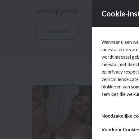
creatif paris
Cookie-ins
Interesse?
Wanneer u een web
meestal in de vor
wordt meestal gebr
meestal niet dire
op privacy respect
verschillende cat
blokkeren van som
services die we ku
Noodzakelijke co
Deze cookies zijn
Voorkeur Cookie
uitgeschakeld. Ze 