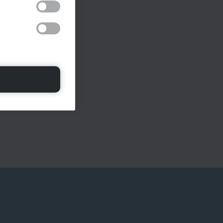
euzes die u in het
ren, inloggen of
eerrapporten wilt
or deze cookies of
n website gebruikt,
erken. Deze
ormatie kan
rtenties te
nimiseerd. Hun
formatie delen met
ices van derden,
mstig van derden.
ijn.