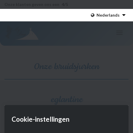
Onze klanten geven ons een
4
/5
Nederlands
Onze bruidsjurken
eglantine
eglantine
Cookie-instellingen
Interesse?