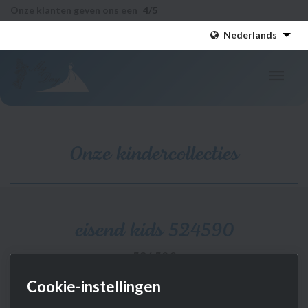
Onze klanten geven ons een
4
/5
Nederlands
Onze kindercollecties
eisend kids 524590
524590
Cookie-instellingen
Interesse?