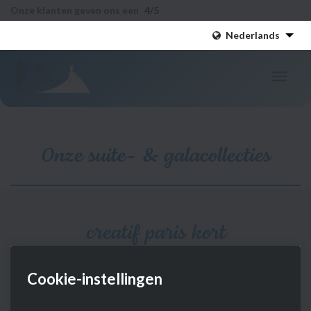
Onze klanten geven ons een
4
/5
Nederlands
Onze suite- & galacollecties
creatif paris kort
creatif paris
Cookie-instellingen
Interesse?